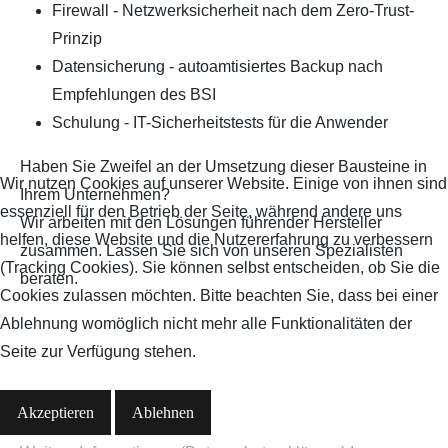
Firewall - Netzwerksicherheit nach dem Zero-Trust-
Prinzip
Datensicherung - autoamtisiertes Backup nach
Empfehlungen des BSI
Schulung - IT-Sicherheitstests für die Anwender
Haben Sie Zweifel an der Umsetzung dieser Bausteine in
Wir nutzen Cookies auf unserer Website. Einige von ihnen sind
Ihrem Unternehmen?
essenziell für den Betrieb der Seite, während andere uns
Wir arbeiten mit den Lösungen führender Hersteller
helfen, diese Website und die Nutzererfahrung zu verbessern
zusammen. Lassen Sie sich von unseren Spezialisten
(Tracking Cookies). Sie können selbst entscheiden, ob Sie die
beraten.
Cookies zulassen möchten. Bitte beachten Sie, dass bei einer
Ablehnung womöglich nicht mehr alle Funktionalitäten der
Seite zur Verfügung stehen.
Akzeptieren
Ablehnen