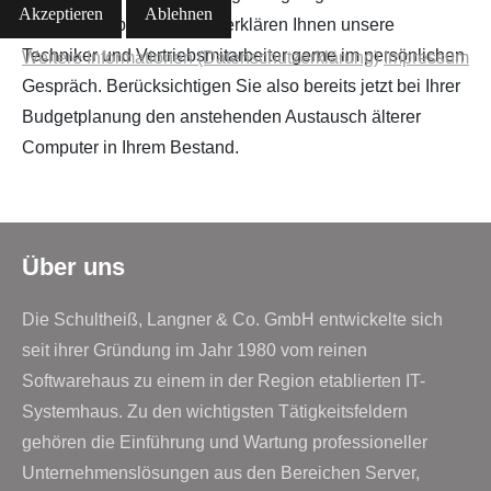
Akzeptieren
Ablehnen
es dabei zu beachten gilt, erklären Ihnen unsere
Techniker und Vertriebsmitarbeiter gerne im persönlichen
Weitere Informationen (Datenschutzerklärung)
Impressum
Gespräch. Berücksichtigen Sie also bereits jetzt bei Ihrer
Budgetplanung den anstehenden Austausch älterer
Computer in Ihrem Bestand.
Über uns
Die Schultheiß, Langner & Co. GmbH entwickelte sich
seit ihrer Gründung im Jahr 1980 vom reinen
Softwarehaus zu einem in der Region etablierten IT-
Systemhaus. Zu den wichtigsten Tätigkeitsfeldern
gehören die Einführung und Wartung professioneller
Unternehmenslösungen aus den Bereichen Server,