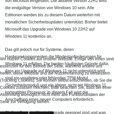
von Microsoft eingestellt. Die aktuelle Version 22H2 wird
die endgültige Version von Windows 10 sein. Alle
Editionen werden bis zu diesem Datum weiterhin mit
monatlichen Sicherheitsupdates unterstützt. Bisher bietet
Microsoft das Upgrade von Windows 10 22H2 auf
Windows 11 kostenlos an.
Das gilt jedoch nur für Systeme, deren
Hardwarekomponenten die Mindestanforderungen für
Wir nutzen Cookies auf unserer Website. Einige von ihnen sind
Windows 11 erfüllen. Die beiden häufigsten Gründe dafür,
essenziell für den Betrieb der Seite, während andere uns
dass ein Upgrade auf Windows 11 nicht unterstützt wird,
helfen, diese Website und die Nutzererfahrung zu verbessern
sind ein veraltetes oder fehlendes TPM-Modul
(Tracking Cookies). Sie können selbst entscheiden, ob Sie die
(Sicherheitsmodul) und ein älterer, nicht mit Windows 11
Cookies zulassen möchten. Bitte beachten Sie, dass bei einer
kompatibler Prozessor. In diesem Fall wird die
Ablehnung womöglich nicht mehr alle Funktionalitäten der
Anschaffung eines neuen Computers erforderlich.
Seite zur Verfügung stehen.
Ob Ihre Systeme für ein Upgrade geeignet sind und was